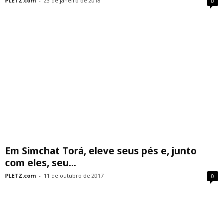
PLETZ.com
-
23 de janeiro de 2018
0
Em Simchat Torá, eleve seus pés e, junto
com eles, seu...
PLETZ.com
-
11 de outubro de 2017
0