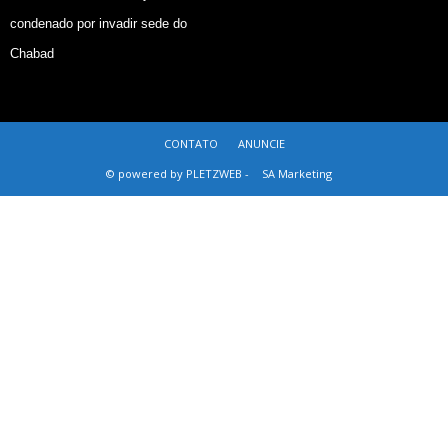
condenado por invadir sede do
Chabad
CONTATO
ANUNCIE
© powered by PLETZWEB -
SA Marketing