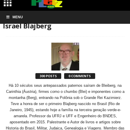
Início
MENU
Authors
Posts by Israel Blajberg
Israel Blajberg
300 POSTS
0 COMMENTS
Há 10 séculos seus antepassados paternos saíram de Bleiberg, na
Carinthia (Áustria), firmes como o chumbo (Blei) e imponentes como a
montanha (Berg), entrando na Polônia sob o Grande Rei Kazimierz.
Teve a honra de ser o primeiro Blajberg nascido no Brasil (Rio de
Janeiro, 1945), estando hoje a família na terceira geração verde-e-
amarela. Professor da UFRJ e UFF e Engenheiro do BNDES,
aposentado em 2015. Palestrante e Autor de livros e artigos sobre
Historia do Brasil, Militar, Judaica, Genealogia e Viagens. Membro das