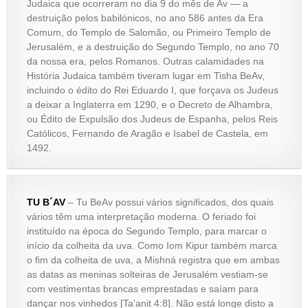
Judaica que ocorreram no dia 9 do mês de Av — a
destruição pelos babilónicos, no ano 586 antes da Era
Comum, do Templo de Salomão, ou Primeiro Templo de
Jerusalém, e a destruição do Segundo Templo, no ano 70
da nossa era, pelos Romanos. Outras calamidades na
História Judaica também tiveram lugar em Tisha BeAv,
incluindo o édito do Rei Eduardo I, que forçava os Judeus
a deixar a Inglaterra em 1290, e o Decreto de Alhambra,
ou Édito de Expulsão dos Judeus de Espanha, pelos Reis
Católicos, Fernando de Aragão e Isabel de Castela, em
1492.
TU B´AV
– Tu BeAv possui vários significados, dos quais
vários têm uma interpretação moderna. O feriado foi
instituído na época do Segundo Templo, para marcar o
início da colheita da uva. Como Iom Kipur também marca
o fim da colheita de uva, a Mishná registra que em ambas
as datas as meninas solteiras de Jerusalém vestiam-se
com vestimentas brancas emprestadas e saíam para
dançar nos vinhedos [Ta’anit 4:8]. Não está longe disto a