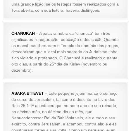
uma grande lição: se os festejos fossem realizados com a
Torá aberta, com sua leitura, haveria distinções.
CHANUKAH
– A palavra hebraica “chanucá” tem três
significados: inauguração, educação e dedicação.Quando
os macabeus libertaram o Templo do domínio dos gregos,
descobriram que o local mais sagrado do Judaísmo tinha
sido violado e profanado. O Chanucá é realizado durante
oito dias, a partir do 25º dia de Kislev (novembro ou
dezembro).
ASARA B’TEVET
– Este pequeno jejum marca o começo
do cerco de Jerusalém, tal como é descrito no Livro dos
Reis 25:1. E aconteceu que no nono ano do seu reinado,
no décimo mês, no décimo dia do mês, que
Nabucodonossor Rei da Babilónia veio, ele e todo o seu
exército, contra Jerusalém, e acampou contra ela; e eles
construiram fortes à sua volta. Como um pequeno jejum,