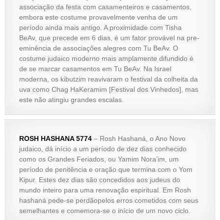
associação da festa com casamenteiros e casamentos,
embora este costume provavelmente venha de um
período ainda mais antigo. A proximidade com Tisha
BeAv, que precede em 6 dias, é um fator provável na pre-
eminência de associações alegres com Tu BeAv. O
costume judaico moderno mais amplamente difundido é
de se marcar casamentos em Tu BeAv. Na Israel
moderna, os kibutzim reavivaram o festival da colheita da
uva como Chag HaKeramim [Festival dos Vinhedos], mas
este não atingiu grandes escalas.
ROSH HASHANA 5774
– Rosh Hashaná, o Ano Novo
judaico, dá início a um período de dez dias conhecido
como os Grandes Feriados, ou Yamim Nora’im, um
período de penitência e oração que termina com o Yom
Kipur. Estes dez dias são concedidos aos judeus do
mundo inteiro para uma renovação espiritual. Em Rosh
hashaná pede-se perdãopelos erros cometidos com seus
semelhantes e comemora-se o início de um novo ciclo.