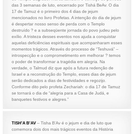
das 3 semanas de luto, encerrado por Tishá BeAv. O dia
17 de Tamuz é o primeiro dos 4 dias de jejum
mencionados no livro Profetas. A intenção do dia de jejum
é despertar nosso senso de perda com o Templo
destruído ? e a subseqüente jornada do povo judeu pelo
exílio. A tristeza desses eventos nos ajuda a conquistar
aquelas deficiências espirituais que acompanharam esses
momentos trágicos. Através do processo de “Teshuvá” –
introspecção e o comprometimento em melhorar ? temos
o poder de transformar a tragédia em alegria. Na
verdade, o Talmud diz que após a futura redenção de
Israel e a reconstrução do Templo, esses dias de jejum
serão dedicados a dias de festividades e regozijo.
Conforme dito pelo profeta Zechariah: o dia 17 de Tamuz
se tornará o dia de “alegria para a Casa de Judá, e
banquetes festivos e alegres.”
TISH’A B’AV
– Tisha B’Av é o jejum e dia de luto que
comemora dois dos mais trágicos eventos da História