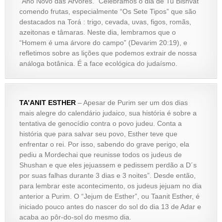
“Ano Novo das Árvores.” Celebramos o dia de Tu Bishvat
comendo frutas, especialmente “Os Sete Tipos” que são
destacados na Torá : trigo, cevada, uvas, figos, romãs,
azeitonas e tâmaras. Neste dia, lembramos que o
“Homem é uma árvore do campo” (Devarim 20:19), e
refletimos sobre as lições que podemos extrair de nossa
análoga botânica. É a face ecológica do judaísmo.
TA’ANIT ESTHER
– Apesar de Purim ser um dos dias
mais alegre do calendário judaico, sua história é sobre a
tentativa de genocídio contra o povo judeu. Conta a
história que para salvar seu povo, Esther teve que
enfrentar o rei. Por isso, sabendo do grave perigo, ela
pediu a Mordechai que reunisse todos os judeus de
Shushan e que eles jejuassem e pedissem perdão a D´s
por suas falhas durante 3 dias e 3 noites”. Desde então,
para lembrar este acontecimento, os judeus jejuam no dia
anterior a Purim. O “Jejum de Esther”, ou Taanit Esther, é
iniciado pouco antes do nascer do sol do dia 13 de Adar e
acaba ao pôr-do-sol do mesmo dia.