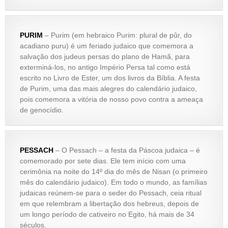
PURIM
– Purim (em hebraico Purim: plural de pûr, do
acadiano puru) é um feriado judaico que comemora a
salvação dos judeus persas do plano de Hamã, para
exterminá-los, no antigo Império Persa tal como está
escrito no Livro de Ester, um dos livros da Bíblia. A festa
de Purim, uma das mais alegres do calendário judaico,
pois comemora a vitória de nosso povo contra a ameaça
de genocídio.
PESSACH
– O Pessach – a festa da Páscoa judaica – é
comemorado por sete dias. Ele tem início com uma
cerimônia na noite do 14º dia do mês de Nisan (o primeiro
mês do calendário judaico). Em todo o mundo, as famílias
judaicas reúnem-se para o seder do Pessach, ceia ritual
em que relembram a libertação dos hebreus, depois de
um longo período de cativeiro no Egito, há mais de 34
séculos.