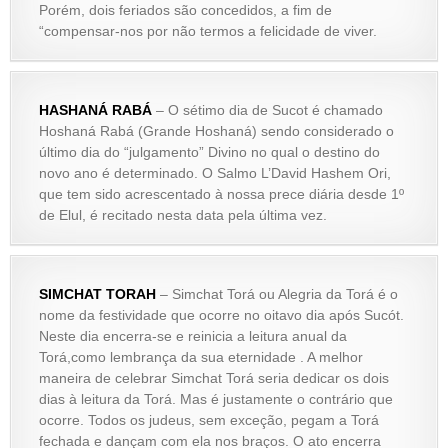
Porém, dois feriados são concedidos, a fim de
“compensar-nos por não termos a felicidade de viver.
HASHANÁ RABÁ
– O sétimo dia de Sucot é chamado
Hoshaná Rabá (Grande Hoshaná) sendo considerado o
último dia do “julgamento” Divino no qual o destino do
novo ano é determinado. O Salmo L’David Hashem Ori,
que tem sido acrescentado à nossa prece diária desde 1º
de Elul, é recitado nesta data pela última vez.
SIMCHAT TORAH
– Simchat Torá ou Alegria da Torá é o
nome da festividade que ocorre no oitavo dia após Sucót.
Neste dia encerra-se e reinicia a leitura anual da
Torá,como lembrança da sua eternidade . A melhor
maneira de celebrar Simchat Torá seria dedicar os dois
dias à leitura da Torá. Mas é justamente o contrário que
ocorre. Todos os judeus, sem exceção, pegam a Torá
fechada e dançam com ela nos braços. O ato encerra