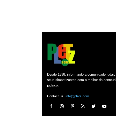
Desde 1998, informando a comunidade judaic
seus simpatizantes com o melhor do conteúd
judaico.
Contact us:
info@pletz.com