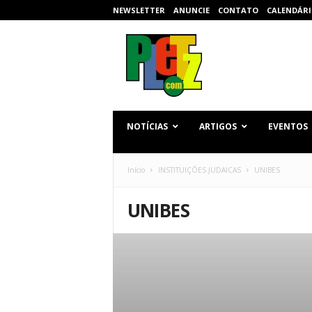
NEWSLETTER
ANUNCIE
CONTATO
CALENDÁRI
p
l
e
t
z
.
c
NOTÍCIAS
ARTIGOS
EVENTOS
o
m
Início
INSTITUIÇÕES JUDAICAS
UNIBES
UNIBES