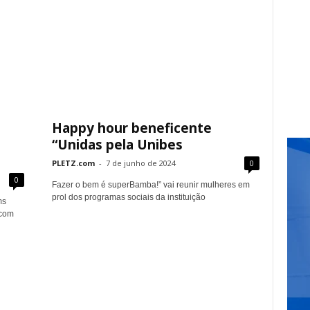
Happy hour beneficente
“Unidas pela Unibes
PLETZ.com
-
7 de junho de 2024
0
0
Fazer o bem é superBamba!” vai reunir mulheres em
prol dos programas sociais da instituição
ms
 com