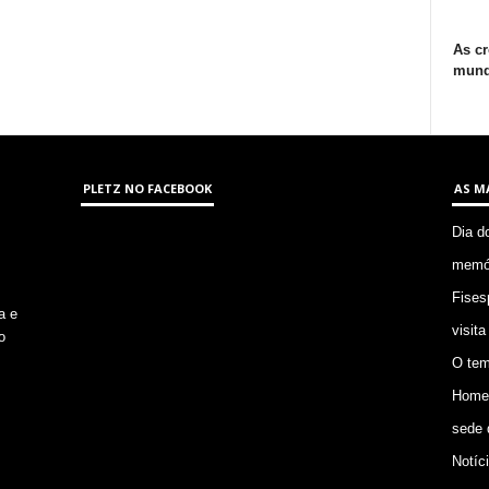
As cr
mund
PLETZ NO FACEBOOK
AS M
Dia d
memór
Fises
a e
visita
o
O tem
Homem
sede 
Notíc