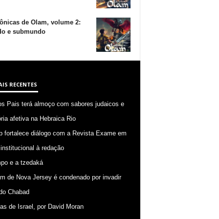
ônicas de Olam, volume 2:
o e submundo
AIS RECENTES
os Pais terá almoço com sabores judaicos e
ia afetiva na Hebraica Rio
p fortalece diálogo com a Revista Exame em
 institucional à redação
po e a tzedaká
 de Nova Jersey é condenado por invadir
do Chabad
ias de Israel, por David Moran