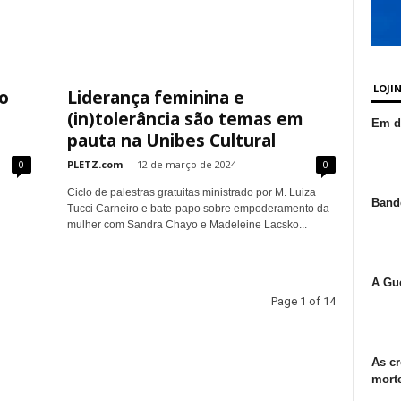
LOJI
do
Liderança feminina e
(in)tolerância são temas em
Em de
pauta na Unibes Cultural
0
PLETZ.com
-
12 de março de 2024
0
Ciclo de palestras gratuitas ministrado por M. Luiza
Bande
Tucci Carneiro e bate-papo sobre empoderamento da
mulher com Sandra Chayo e Madeleine Lacsko...
A Gue
Page 1 of 14
As cr
morte