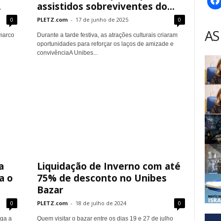
.
assistidos sobreviventes do...
0
PLETZ.com
-
17 de junho de 2025
0
AS
marco
Durante a tarde festiva, as atrações culturais criaram
oportunidades para reforçar os laços de amizade e
convivênciaA Unibes...
a
Liquidação de Inverno com até
a o
75% de desconto no Unibes
Bazar
0
PLETZ.com
-
18 de julho de 2024
0
ega a
Quem visitar o bazar entre os dias 19 e 27 de julho