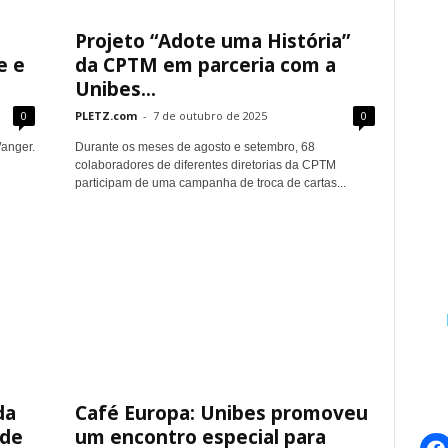
Projeto “Adote uma História”
e e
da CPTM em parceria com a
Unibes...
0
PLETZ.com
-
7 de outubro de 2025
0
Wanger.
Durante os meses de agosto e setembro, 68
colaboradores de diferentes diretorias da CPTM
participam de uma campanha de troca de cartas...
da
Café Europa: Unibes promoveu
 de
um encontro especial para