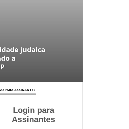
idade judaica
ndo a
SP
SO PARA ASSINANTES
Login para
Assinantes