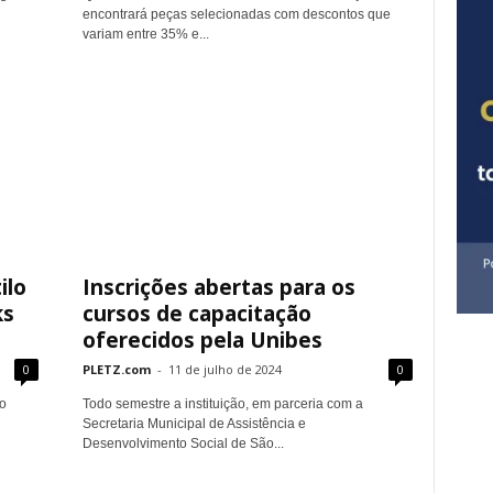
encontrará peças selecionadas com descontos que
variam entre 35% e...
ilo
Inscrições abertas para os
ks
cursos de capacitação
oferecidos pela Unibes
0
PLETZ.com
-
11 de julho de 2024
0
o
Todo semestre a instituição, em parceria com a
Secretaria Municipal de Assistência e
Desenvolvimento Social de São...