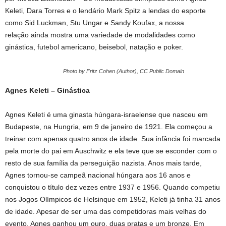
Keleti, Dara Torres e o lendário Mark Spitz a lendas do esporte
como Sid Luckman, Stu Ungar e Sandy Koufax, a nossa
relação ainda mostra uma variedade de modalidades como
ginástica, futebol americano, beisebol, natação e poker.
Photo by Fritz Cohen (Author), CC Public Domain
Agnes Keleti – Ginástica
Agnes Keleti é uma ginasta húngara-israelense que nasceu em
Budapeste, na Hungria, em 9 de janeiro de 1921. Ela começou a
treinar com apenas quatro anos de idade. Sua infância foi marcada
pela morte do pai em Auschwitz e ela teve que se esconder com o
resto de sua família da perseguição nazista. Anos mais tarde,
Agnes tornou-se campeã nacional húngara aos 16 anos e
conquistou o título dez vezes entre 1937 e 1956. Quando competiu
nos Jogos Olímpicos de Helsinque em 1952, Keleti já tinha 31 anos
de idade. Apesar de ser uma das competidoras mais velhas do
evento, Agnes ganhou um ouro, duas pratas e um bronze. Em