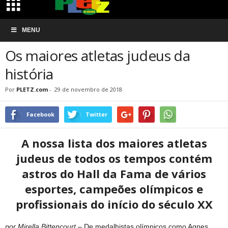
Início
NOTÍCIAS
ESPORTES
Os maiores atletas judeus da história
MENU
NOTÍCIAS
ESPORTES
ABERTO AO PÚBLICO
Os maiores atletas judeus da
história
Por
PLETZ.com
-
29 de novembro de 2018
Facebook
Twitter
A nossa lista dos maiores atletas
judeus de todos os tempos contém
astros do Hall da Fama de vários
esportes, campeões olímpicos e
profissionais do início do século XX
por Mirella Bittencourt
– De medalhistas olímpicos como Agnes