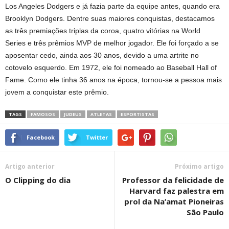
Los Angeles Dodgers e já fazia parte da equipe antes, quando era
Brooklyn Dodgers. Dentre suas maiores conquistas, destacamos
as três premiações triplas da coroa, quatro vitórias na World
Series e três prêmios MVP de melhor jogador. Ele foi forçado a se
aposentar cedo, ainda aos 30 anos, devido a uma artrite no
cotovelo esquerdo. Em 1972, ele foi nomeado ao Baseball Hall of
Fame. Como ele tinha 36 anos na época, tornou-se a pessoa mais
jovem a conquistar este prêmio.
TAGS
FAMOSOS
JUDEUS
ATLETAS
ESPORTISTAS
Facebook
Twitter
Artigo anterior
Próximo artigo
O Clipping do dia
Professor da felicidade de
Harvard faz palestra em
prol da Na’amat Pioneiras
São Paulo