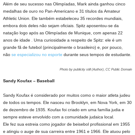
Além de seu sucesso nas Olimpíadas, Mark ainda ganhou cinco
medalhas de ouro no Pan-Americano e 31 títulos da Amateur
Athletic Union. Ele também estabeleceu 35 recordes mundiais,
embora dois deles não sejam oficiais. Spitz aposentou-se da
natação logo após as Olimpíadas de Munique, com apenas 22
anos de idade . Uma curiosidade a respeito de Spitz: ele é um
grande fã de futebol (principalmente o brasileiro) e, por pouco,
não
se especializou no esporte
durante seus tempos de estudante.
Photo by publicity still (Author), CC Public Domain
Sandy Koufax – Baseball
Sandy Koufax é considerado por muitos como o maior atleta judeu
de todos os tempos. Ele nasceu no Brooklyn, em Nova York, em 30
de dezembro de 1935. Koufax foi criado em uma família judia e
sempre esteve envolvido com a comunidade judaica local.
Ele fez sua estreia como jogador de beisebol profissional em 1955
e atingiu o auge de sua carreira entre 1961 e 1966. Ele atuou pelo