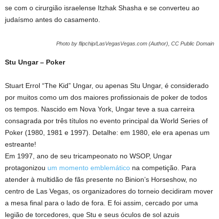
se com o cirurgião israelense Itzhak Shasha e se converteu ao
judaísmo antes do casamento.
Photo by flipchip/LasVegasVegas.com (Author), CC Public Domain
Stu Ungar – Poker
Stuart Errol “The Kid” Ungar, ou apenas Stu Ungar, é considerado
por muitos como um dos maiores profissionais de poker de todos
os tempos. Nascido em Nova York, Ungar teve a sua carreira
consagrada por três títulos no evento principal da World Series of
Poker (1980, 1981 e 1997). Detalhe: em 1980, ele era apenas um
estreante!
Em 1997, ano de seu tricampeonato no WSOP, Ungar
protagonizou
um momento emblemático
na competição. Para
atender à multidão de fãs presente no Binion’s Horseshow, no
centro de Las Vegas, os organizadores do torneio decidiram mover
a mesa final para o lado de fora. E foi assim, cercado por uma
legião de torcedores, que Stu e seus óculos de sol azuis