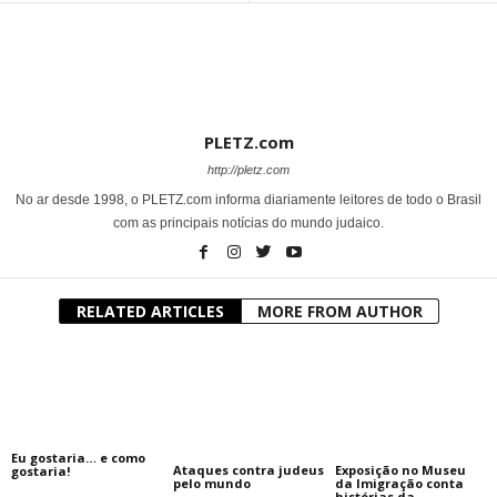
PLETZ.com
http://pletz.com
No ar desde 1998, o PLETZ.com informa diariamente leitores de todo o Brasil
com as principais notícias do mundo judaico.
RELATED ARTICLES
MORE FROM AUTHOR
Eu gostaria… e como
Ataques contra judeus
Exposição no Museu
gostaria!
pelo mundo
da Imigração conta
histórias da