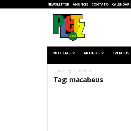
NEWSLETTER
ANUNCIE
CONTATO
CALENDÁRI
p
l
e
t
z
.
c
NOTÍCIAS
ARTIGOS
EVENTOS
o
m
Início
Tags
Macabeus
Tag: macabeus