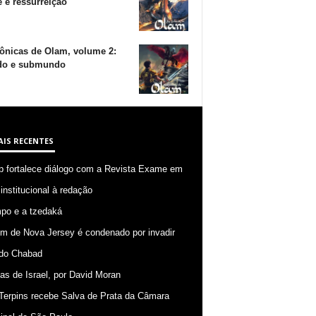
 e ressurreição
ônicas de Olam, volume 2:
o e submundo
AIS RECENTES
p fortalece diálogo com a Revista Exame em
 institucional à redação
po e a tzedaká
 de Nova Jersey é condenado por invadir
do Chabad
ias de Israel, por David Moran
Terpins recebe Salva de Prata da Câmara