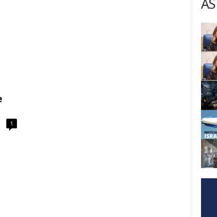
AS
e
1