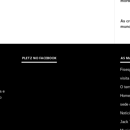
morte
As cr
mund
PLETZ NO FACEBOOK
AS M
Fises
visita
O tem
a e
Homem
o
sede 
Notíc
Jack 