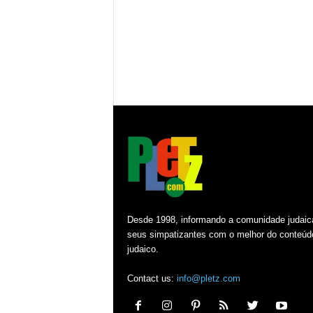
Desde 1998, informando a comunidade judaic
seus simpatizantes com o melhor do conteúd
judaico.
Contact us:
info@pletz.com