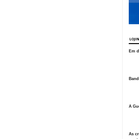
LOJI
Em de
Bande
A Gue
As cr