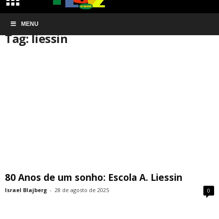
Início
MENU
Tags
Liessin
Tag: liessin
80 Anos de um sonho: Escola A. Liessin
Israel Blajberg
-
28 de agosto de 2025
0