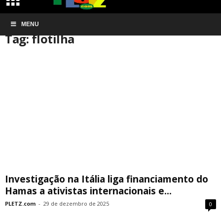
Início
MENU
Tags
Flotilha
Tag: flotilha
Investigação na Itália liga financiamento do
Hamas a ativistas internacionais e...
PLETZ.com
-
29 de dezembro de 2025
0