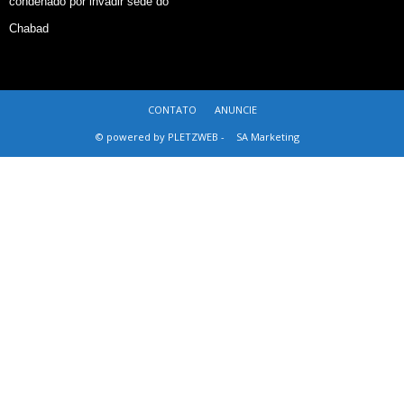
condenado por invadir sede do
Chabad
CONTATO
ANUNCIE
© powered by PLETZWEB -
SA Marketing