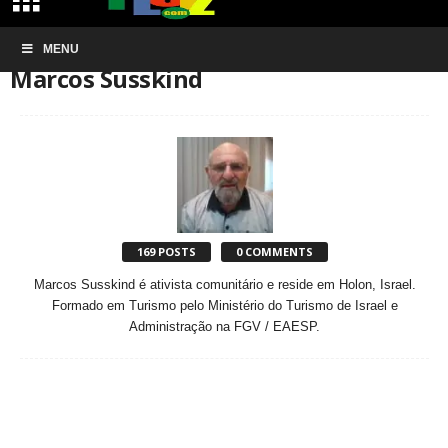
Início
MENU
Authors
Posts by Marcos Susskind
Marcos Susskind
169 POSTS
0 COMMENTS
Marcos Susskind é ativista comunitário e reside em Holon, Israel.
Formado em Turismo pelo Ministério do Turismo de Israel e
Administração na FGV / EAESP.