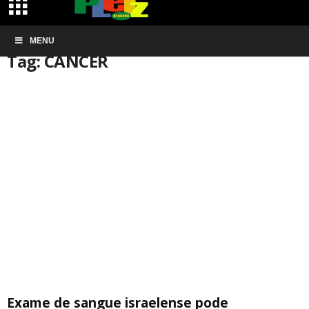
Início
MENU
Tags
CÂNCER
Tag: CÂNCER
Exame de sangue israelense pode