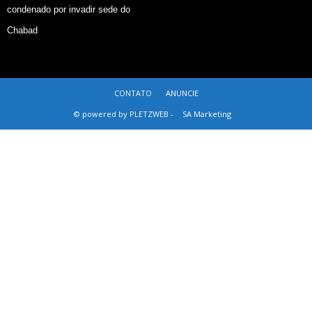
condenado por invadir sede do
Chabad
CONTATO
ANUNCIE
© powered by PLETZWEB -
SA Marketing