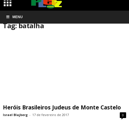
Início
MENU
Tags
Batalha
Tag: batalha
Heróis Brasileiros Judeus de Monte Castelo
Israel Blajberg
-
17 de fevereiro de 2017
0