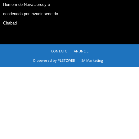
Homem de Nova Jersey é
condenado por invadir sede do
Chabad
CONTATO
ANUNCIE
© powered by PLETZWEB -
SA Marketing