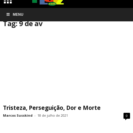
Início
MENU
Tags
9 de av
Tag: 9 de av
Tristeza, Perseguição, Dor e Morte
Marcos Susskind
-
18 de julho de 2021
0