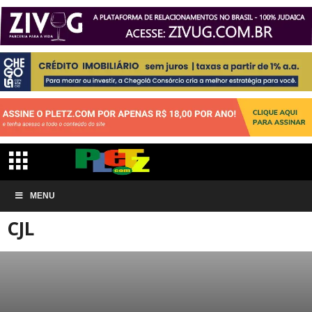
Início
INSTITUIÇÕES JUDAICAS
CJL
MENU
CJL