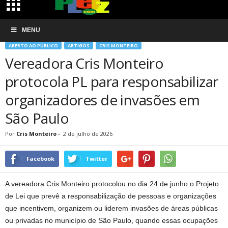
Início
Aberto ao Público
Vereadora Cris Monteiro protocola PL para responsabilizar
MENU
organizadores de invasões em São...
ABERTO AO PÚBLICO
ARTIGOS
CRIS MONTEIRO
Vereadora Cris Monteiro
protocola PL para responsabilizar
organizadores de invasões em
São Paulo
Por
Cris Monteiro
-
2 de julho de 2026
Facebook
Twitter
A vereadora Cris Monteiro protocolou no dia 24 de junho o Projeto
de Lei que prevê a responsabilização de pessoas e organizações
que incentivem, organizem ou liderem invasões de áreas públicas
ou privadas no município de São Paulo, quando essas ocupações