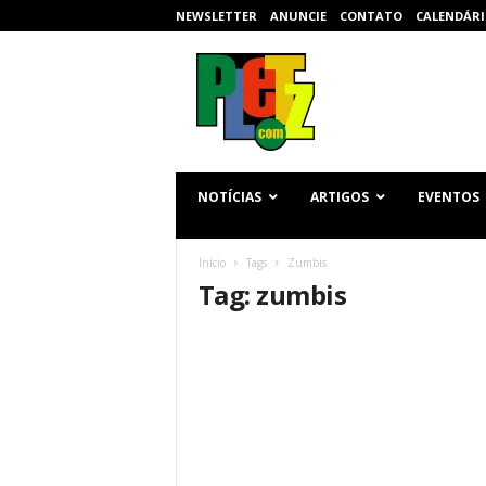
NEWSLETTER
ANUNCIE
CONTATO
CALENDÁRI
p
l
e
t
z
.
c
NOTÍCIAS
ARTIGOS
EVENTOS
o
m
Início
Tags
Zumbis
Tag: zumbis