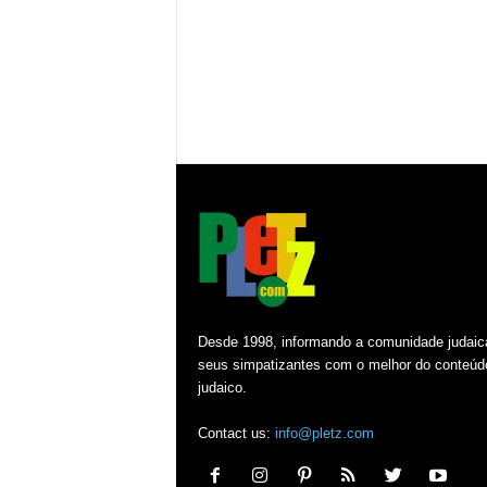
Desde 1998, informando a comunidade judaic
seus simpatizantes com o melhor do conteúd
judaico.
Contact us:
info@pletz.com