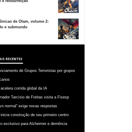
 e ressurreição
ônicas de Olam, volume 2:
o e submundo
AIS RECENTES
anciamento de Grupos Terroristas por grupos
canos
 acelera corrida global da IA
nador Tarcísio de Freitas visita a Fisesp
vo normal” exige novas respostas
 inicia construção de seu primeiro centro
o exclusivo para Alzheimer e demência