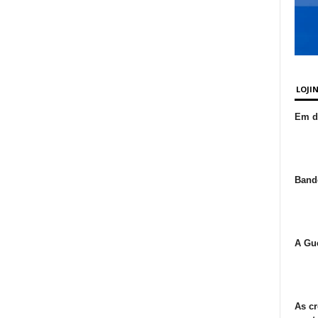
LOJI
Em de
Bande
A Gue
As cr