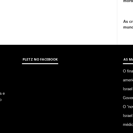
morte
As cr
mund
PLETZ NO FACEBOOK
AS M
O fin
ameri
Israel
a e
Gover
o
O “no
Israel
médic