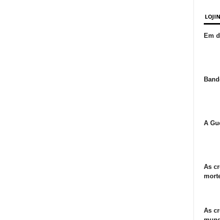
LOJI
Em de
Bande
A Gue
As cr
morte
As cr
mund