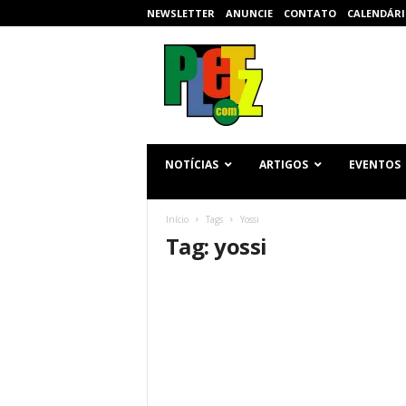
NEWSLETTER
ANUNCIE
CONTATO
CALENDÁRI
p
l
e
t
z
.
c
NOTÍCIAS
ARTIGOS
EVENTOS
o
m
Início
Tags
Yossi
Tag: yossi