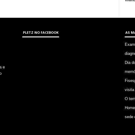
PLETZ NO FACEBOOK
AS M
Exame
diagn
Dia d
a e
memór
o
Fises
visita
O tem
Homem
sede 