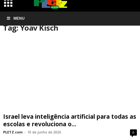
Início
MENU
Tags
Yoav Kisch
Tag: Yoav Kisch
Israel leva inteligência artificial para todas as
escolas e revoluciona o...
PLETZ.com
-
10 de junho de 2026
0