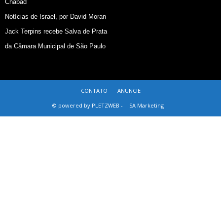
Chabad
Notícias de Israel, por David Moran
Jack Terpins recebe Salva de Prata
da Câmara Municipal de São Paulo
CONTATO
ANUNCIE
© powered by PLETZWEB -
SA Marketing