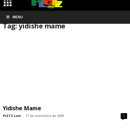
Início
MENU
Tags
Yidishe mame
Tag: yidishe mame
Yidishe Mame
PLETZ.com
-
17 de novembro de 2009
1