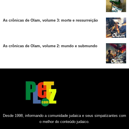
As crônicas de Olam, volume 3: morte e ressurreição
As crônicas de Olam, volume 2: mundo e submundo
Desde 1998, informando a comunidade judaica e seus simpatizantes com
o melhor do conteúdo judaico.