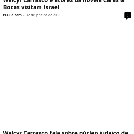
Walcyr Carrasco e atores da novela Caras &
Bocas visitam Israel
PLETZ.com
-
12 de janeiro de 2010
0
Walcyr Carrasco fala sobre núcleo judaico de