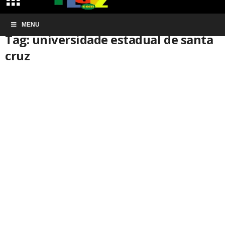
Início
MENU
Tags
Universidade estadual de santa cruz
Tag: universidade estadual de santa
cruz