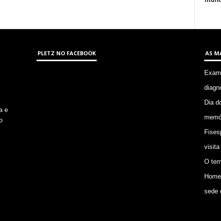
PLETZ NO FACEBOOK
AS M
Exame
diagn
Dia d
a e
memór
o
Fises
visita
O tem
Homem
sede 