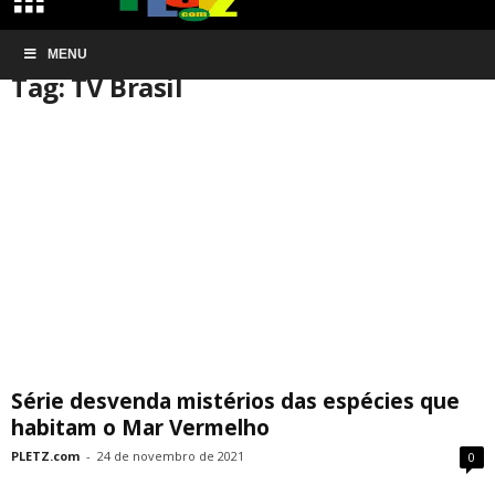
Início
MENU
Tags
TV Brasil
Tag: TV Brasil
Série desvenda mistérios das espécies que
habitam o Mar Vermelho
PLETZ.com
-
24 de novembro de 2021
0