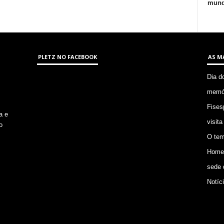
mund
PLETZ NO FACEBOOK
AS M
Dia d
memór
Fises
a e
visita
o
O tem
Homem
sede 
Notíc