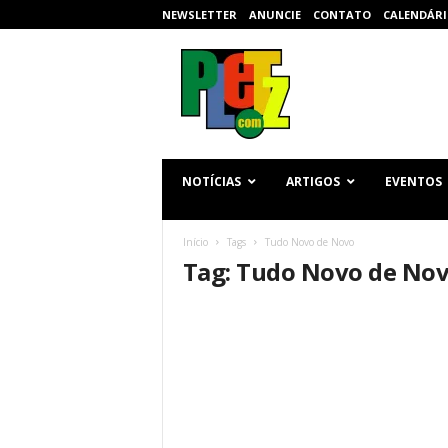
NEWSLETTER
ANUNCIE
CONTATO
CALENDÁRI
p
l
e
t
z
.
c
NOTÍCIAS
ARTIGOS
EVENTOS
o
m
Início
Tags
Tudo Novo de Novo
Tag: Tudo Novo de No