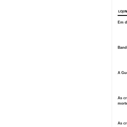
LOJI
Em de
Bande
A Gue
As cr
morte
As cr