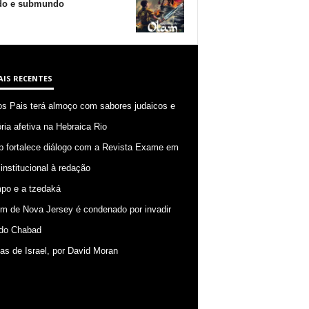
o e submundo
AIS RECENTES
os Pais terá almoço com sabores judaicos e
ia afetiva na Hebraica Rio
p fortalece diálogo com a Revista Exame em
 institucional à redação
po e a tzedaká
 de Nova Jersey é condenado por invadir
do Chabad
ias de Israel, por David Moran