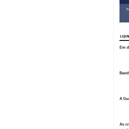
LOJI
Em de
Bande
A Gue
As cr