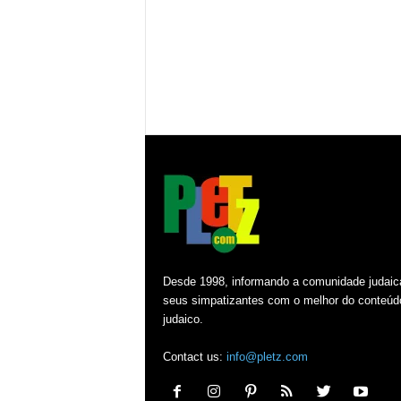
Desde 1998, informando a comunidade judaic
seus simpatizantes com o melhor do conteúd
judaico.
Contact us:
info@pletz.com