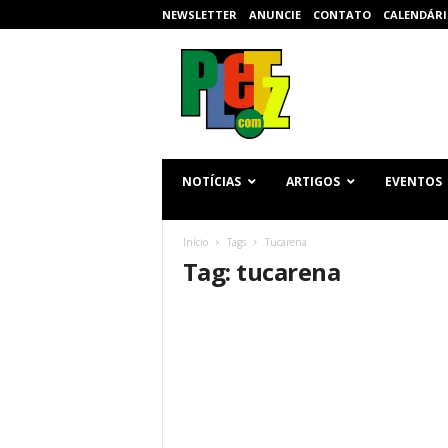
NEWSLETTER
ANUNCIE
CONTATO
CALENDÁRI
p
l
e
t
z
.
c
NOTÍCIAS
ARTIGOS
EVENTOS
o
m
Início
Tags
Tucarena
Tag: tucarena