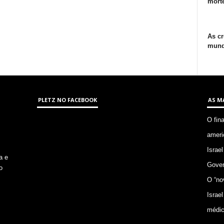
morte
As cr
mund
PLETZ NO FACEBOOK
AS M
O fin
ameri
Israel
a e
Gover
o
O “no
Israel
médic