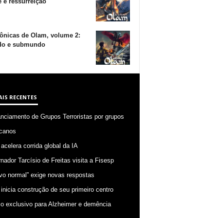
 e ressurreição
ônicas de Olam, volume 2:
o e submundo
AIS RECENTES
anciamento de Grupos Terroristas por grupos
canos
 acelera corrida global da IA
nador Tarcísio de Freitas visita a Fisesp
vo normal” exige novas respostas
 inicia construção de seu primeiro centro
o exclusivo para Alzheimer e demência