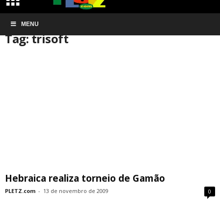
Início
MENU
Tags
Trisoft
Tag: trisoft
Hebraica realiza torneio de Gamão
PLETZ.com
-
13 de novembro de 2009
0