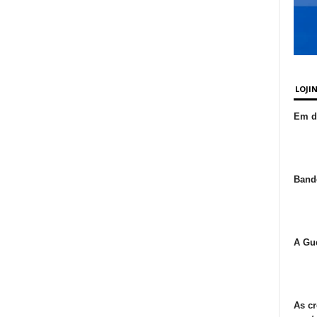
LOJI
Em de
Bande
A Gue
As cr