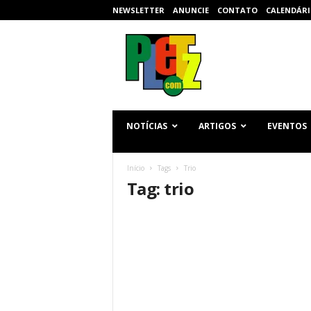
NEWSLETTER
ANUNCIE
CONTATO
CALENDÁRI
p
l
e
t
z
.
c
NOTÍCIAS
ARTIGOS
EVENTOS
o
m
Início
Tags
Trio
Tag: trio