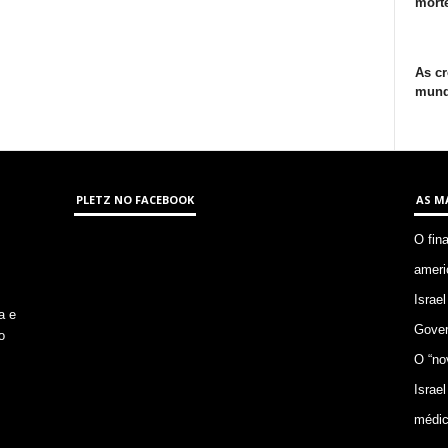
morte
As cr
mund
PLETZ NO FACEBOOK
AS M
O fin
ameri
Israel
a e
Gover
o
O “no
Israel
médic