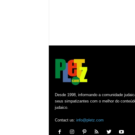
Desde 1998, informando a comunidade judaic
seus simpatizantes com o melhor do conteúd
judaico.
Contact us:
info@pletz.com