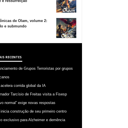
 e ressurreição
ônicas de Olam, volume 2:
o e submundo
AIS RECENTES
anciamento de Grupos Terroristas por grupos
canos
 acelera corrida global da IA
nador Tarcísio de Freitas visita a Fisesp
vo normal” exige novas respostas
 inicia construção de seu primeiro centro
o exclusivo para Alzheimer e demência