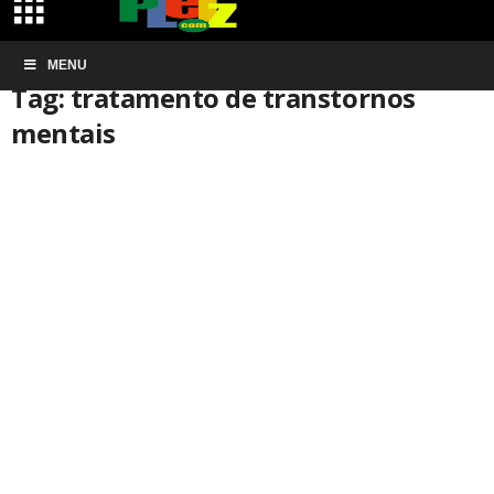
Início
MENU
Tags
Tratamento de transtornos mentais
Tag: tratamento de transtornos
mentais