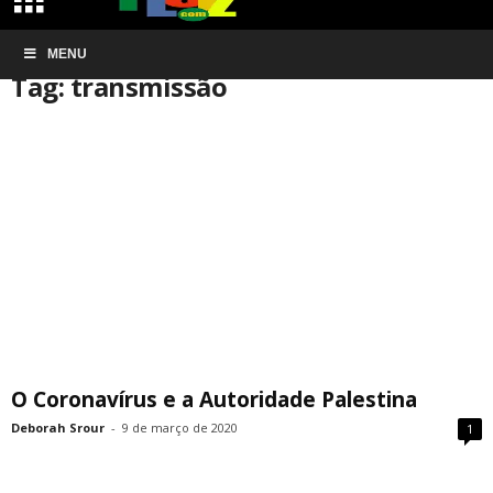
Início
MENU
Tags
Transmissão
Tag: transmissão
O Coronavírus e a Autoridade Palestina
Deborah Srour
-
9 de março de 2020
1