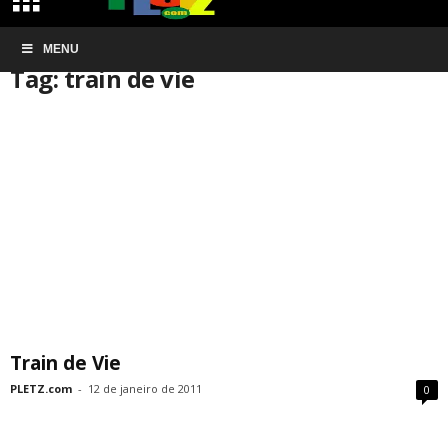
Início
MENU
Tags
Train de vie
Tag: train de vie
Train de Vie
PLETZ.com
-
12 de janeiro de 2011
0