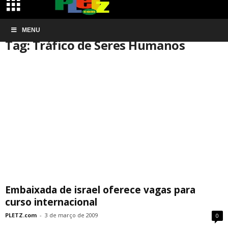
Início
MENU
Tags
Tráfico de Seres Humanos
Tag: Tráfico de Seres Humanos
Embaixada de israel oferece vagas para
curso internacional
PLETZ.com
-
3 de março de 2009
0