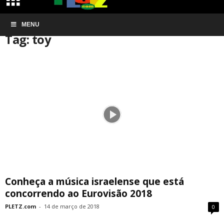
Início
MENU
Tags
Toy
Tag: toy
Conheça a música israelense que está
concorrendo ao Eurovisão 2018
PLETZ.com
-
14 de março de 2018
0