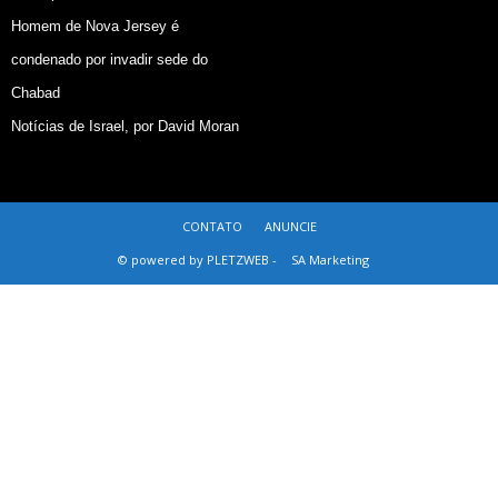
Homem de Nova Jersey é
condenado por invadir sede do
Chabad
Notícias de Israel, por David Moran
CONTATO
ANUNCIE
© powered by PLETZWEB -
SA Marketing