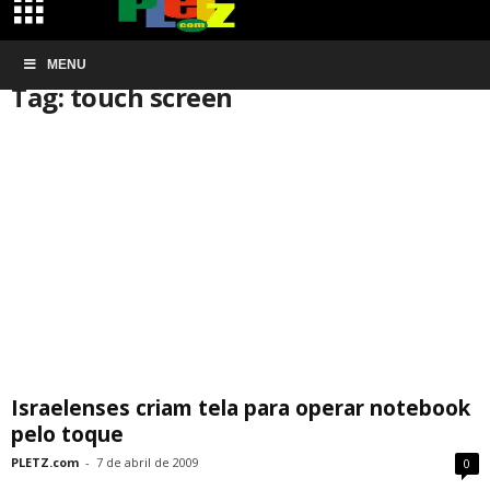
Início
MENU
Tags
Touch screen
Tag: touch screen
Israelenses criam tela para operar notebook
pelo toque
PLETZ.com
-
7 de abril de 2009
0