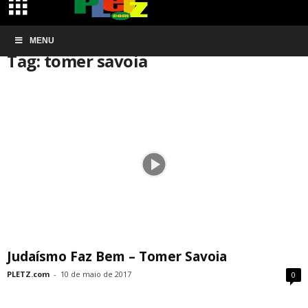
Início
MENU
Tags
Tomer savoia
Tag: tomer savoia
Judaísmo Faz Bem – Tomer Savoia
PLETZ.com
-
10 de maio de 2017
0