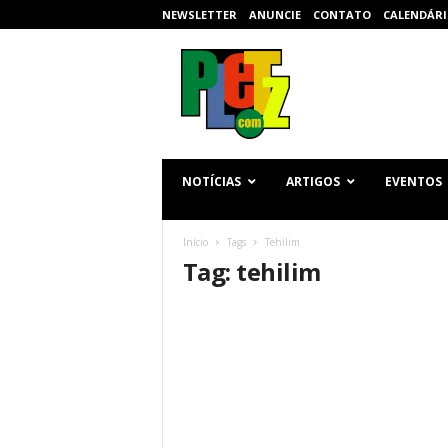
NEWSLETTER
ANUNCIE
CONTATO
CALENDÁRI
p
l
e
t
z
.
c
NOTÍCIAS
ARTIGOS
EVENTOS
o
m
Início
Tags
Tehilim
Tag: tehilim