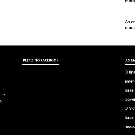
morte
As cr
mund
PLETZ NO FACEBOOK
AS M
O fin
ameri
Israel
a e
Gover
o
O “no
Israel
médic