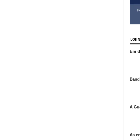
LOJI
Em de
Bande
A Gue
As cr