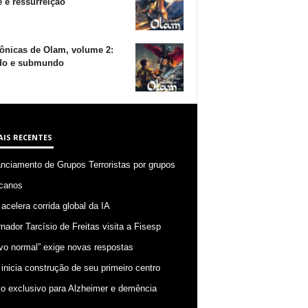
 e ressurreição
ônicas de Olam, volume 2:
o e submundo
AIS RECENTES
anciamento de Grupos Terroristas por grupos
canos
 acelera corrida global da IA
nador Tarcísio de Freitas visita a Fisesp
vo normal” exige novas respostas
 inicia construção de seu primeiro centro
o exclusivo para Alzheimer e demência