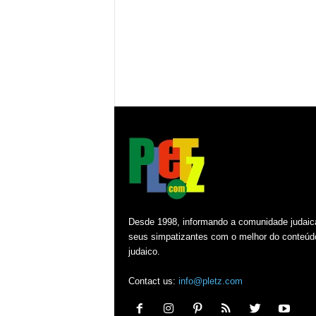
Desde 1998, informando a comunidade judaic
seus simpatizantes com o melhor do conteúd
judaico.
Contact us:
info@pletz.com