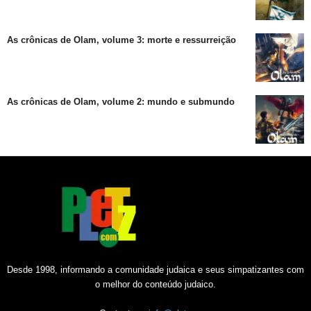
As crônicas de Olam, volume 3: morte e ressurreição
As crônicas de Olam, volume 2: mundo e submundo
Desde 1998, informando a comunidade judaica e seus simpatizantes com
o melhor do conteúdo judaico.