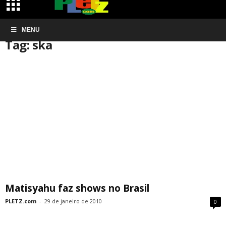
Início
MENU
Tags
Ska
Tag: ska
Matisyahu faz shows no Brasil
PLETZ.com
-
29 de janeiro de 2010
0