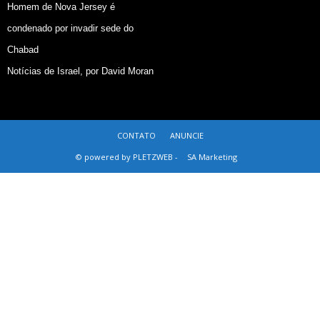
Homem de Nova Jersey é
condenado por invadir sede do
Chabad
Notícias de Israel, por David Moran
CONTATO
ANUNCIE
© powered by PLETZWEB -
SA Marketing