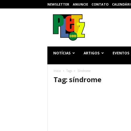
NEWSLETTER
ANUNCIE
CONTATO
CALENDÁRI
p
l
e
t
z
.
c
NOTÍCIAS
ARTIGOS
EVENTOS
o
m
Início
Tags
Síndrome
Tag: síndrome