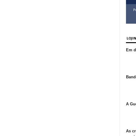
LOJI
Em de
Bande
A Gue
As cr