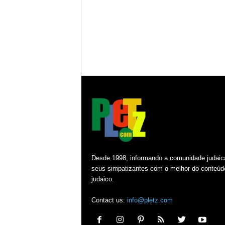
Desde 1998, informando a comunidade judaic
seus simpatizantes com o melhor do conteúd
judaico.
Contact us:
info@pletz.com