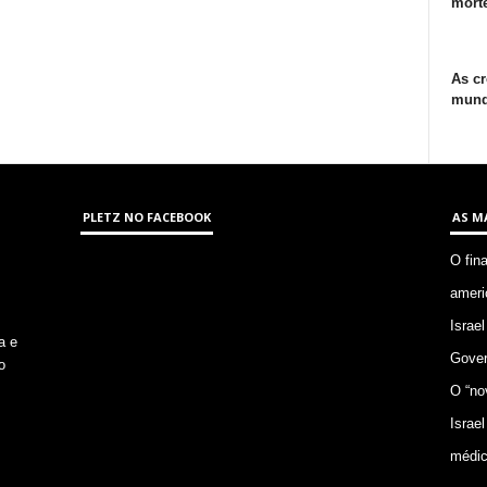
morte
As cr
mund
PLETZ NO FACEBOOK
AS M
O fin
ameri
Israel
a e
Gover
o
O “no
Israel
médic