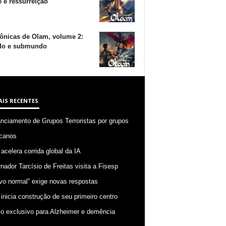
 e ressurreição
ônicas de Olam, volume 2:
o e submundo
AIS RECENTES
anciamento de Grupos Terroristas por grupos
canos
 acelera corrida global da IA
nador Tarcísio de Freitas visita a Fisesp
vo normal” exige novas respostas
 inicia construção de seu primeiro centro
o exclusivo para Alzheimer e demência