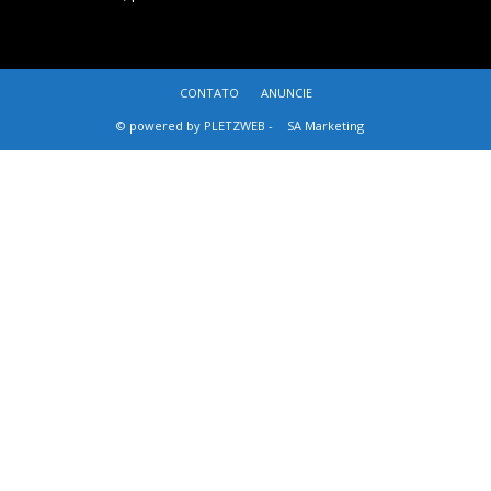
CONTATO
ANUNCIE
© powered by PLETZWEB -
SA Marketing