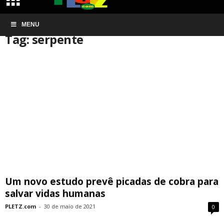
Início
MENU
Tags
Serpente
Tag: serpente
Um novo estudo prevê picadas de cobra para
salvar vidas humanas
PLETZ.com
-
30 de maio de 2021
0