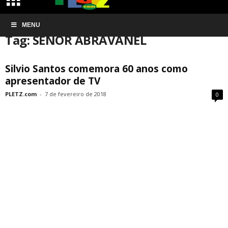
Início
MENU
Tags
SENOR ABRAVANEL
Tag: SENOR ABRAVANEL
Silvio Santos comemora 60 anos como
apresentador de TV
PLETZ.com
-
7 de fevereiro de 2018
0