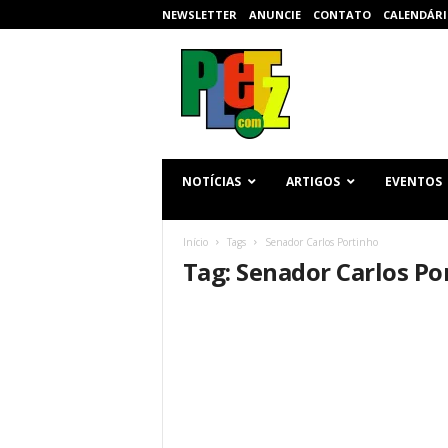
NEWSLETTER
ANUNCIE
CONTATO
CALENDÁRI
p
l
e
t
z
.
c
NOTÍCIAS
ARTIGOS
EVENTOS
o
m
Início
Tags
Senador Carlos Portinho
Tag: Senador Carlos Po