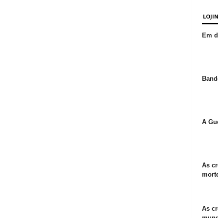
LOJI
Em de
Bande
A Gue
As cr
morte
As cr
mund