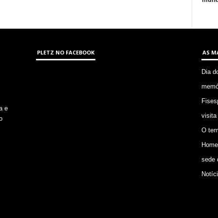
PLETZ NO FACEBOOK
AS M
Dia d
memór
Fises
a e
visita
o
O tem
Homem
sede 
Notíc