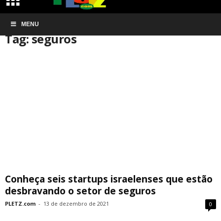
Início
MENU
Tags
Seguros
Tag: seguros
Conheça seis startups israelenses que estão
desbravando o setor de seguros
PLETZ.com
-
13 de dezembro de 2021
0