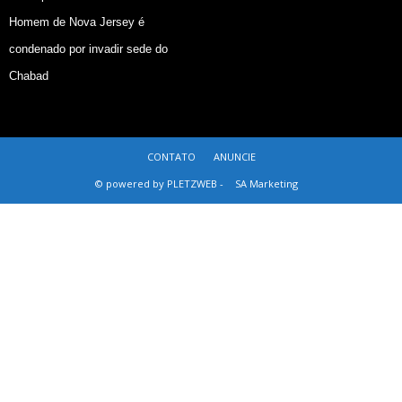
Homem de Nova Jersey é
condenado por invadir sede do
Chabad
CONTATO
ANUNCIE
© powered by PLETZWEB -
SA Marketing