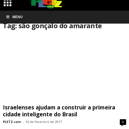
Início
MENU
Tags
São gonçalo do amarante
Tag: são gonçalo do amarante
Israelenses ajudam a construir a primeira
cidade inteligente do Brasil
PLETZ.com
-
16 de fevereiro de 2017
0