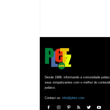
Desde 1998, informando a comunidade judaic
seus simpatizantes com o melhor do conteúd
judaico.
Contact us:
info@pletz.com