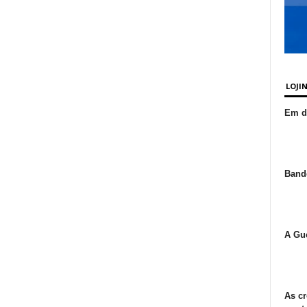
LOJI
Em de
Bande
A Gue
As cr