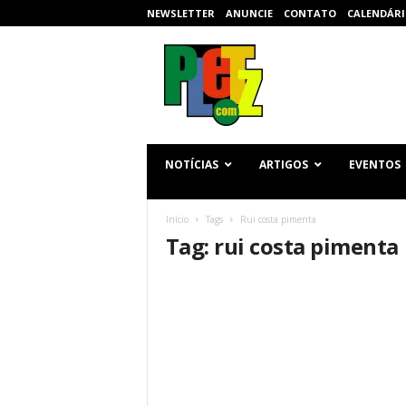
NEWSLETTER
ANUNCIE
CONTATO
CALENDÁRI
p
l
e
t
z
.
c
NOTÍCIAS
ARTIGOS
EVENTOS
o
m
Início
Tags
Rui costa pimenta
Tag: rui costa pimenta