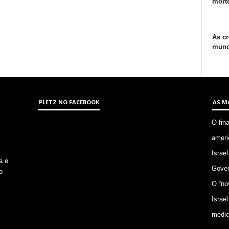
morte
As cr
mund
PLETZ NO FACEBOOK
AS M
O fin
ameri
Israel
a e
Gover
o
O “no
Israel
médic