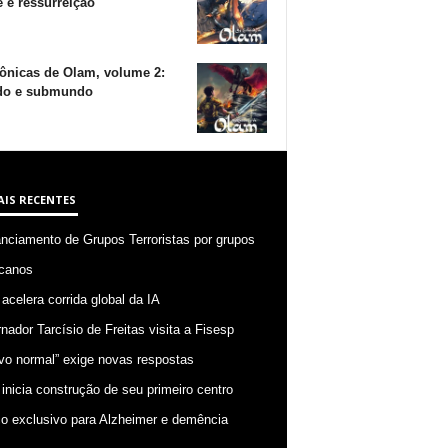
 e ressurreição
ônicas de Olam, volume 2:
o e submundo
AIS RECENTES
anciamento de Grupos Terroristas por grupos
canos
 acelera corrida global da IA
nador Tarcísio de Freitas visita a Fisesp
vo normal” exige novas respostas
 inicia construção de seu primeiro centro
o exclusivo para Alzheimer e demência