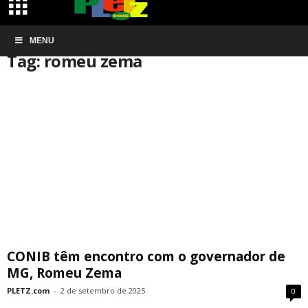
Início
MENU
Tags
Romeu zema
Tag: romeu zema
CONIB têm encontro com o governador de
MG, Romeu Zema
PLETZ.com
-
2 de setembro de 2025
0