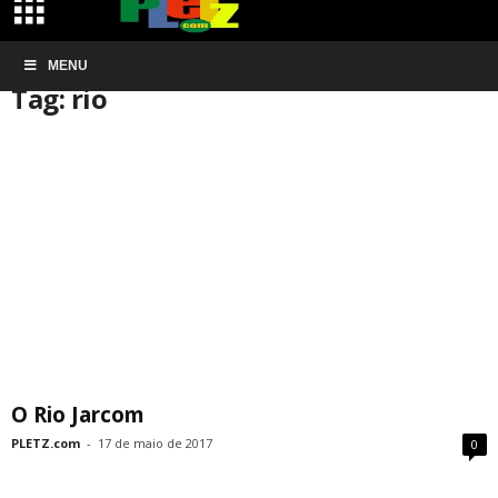
Início
MENU
Tags
Rio
Tag: rio
O Rio Jarcom
PLETZ.com
-
17 de maio de 2017
0