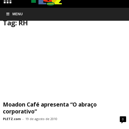
Início
MENU
Tags
RH
Tag: RH
Moadon Café apresenta “O abraço
corporativo”
PLETZ.com
-
19 de agosto de 2010
0