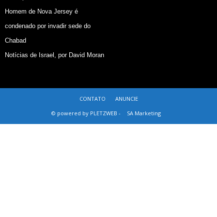
Homem de Nova Jersey é
condenado por invadir sede do
Chabad
Notícias de Israel, por David Moran
CONTATO
ANUNCIE
© powered by PLETZWEB -
SA Marketing