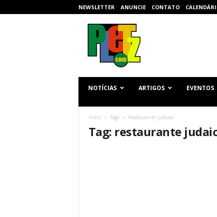
NEWSLETTER
ANUNCIE
CONTATO
CALENDÁRI
p
l
e
t
z
.
c
NOTÍCIAS
ARTIGOS
EVENTOS
o
m
Início
Tags
Restaurante judaico
Tag: restaurante judai