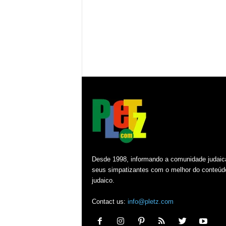
Desde 1998, informando a comunidade judaic
seus simpatizantes com o melhor do conteúd
judaico.
Contact us:
info@pletz.com