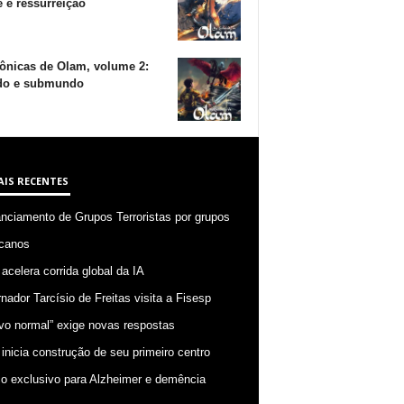
 e ressurreição
ônicas de Olam, volume 2:
o e submundo
AIS RECENTES
anciamento de Grupos Terroristas por grupos
canos
 acelera corrida global da IA
nador Tarcísio de Freitas visita a Fisesp
vo normal” exige novas respostas
 inicia construção de seu primeiro centro
o exclusivo para Alzheimer e demência