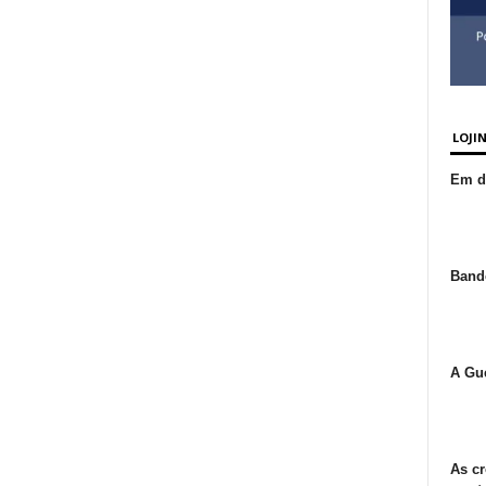
LOJI
Em de
Bande
A Gue
As cr