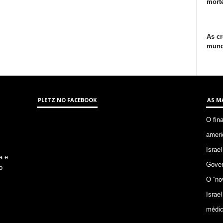
morte
As cr
mund
PLETZ NO FACEBOOK
AS M
O fin
ameri
Israel
a e
Gover
o
O “no
Israel
médic