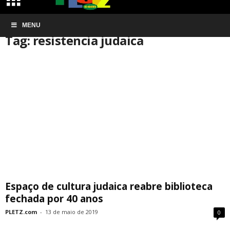
Início
MENU
Tags
Resistencia judaica
Tag: resistencia judaica
Espaço de cultura judaica reabre biblioteca
fechada por 40 anos
PLETZ.com
-
13 de maio de 2019
0