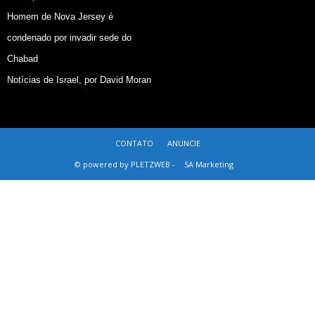
Homem de Nova Jersey é
condenado por invadir sede do
Chabad
Notícias de Israel, por David Moran
CONTATO
ANUNCIE
© powered by PLETZWEB -
SA Marketing