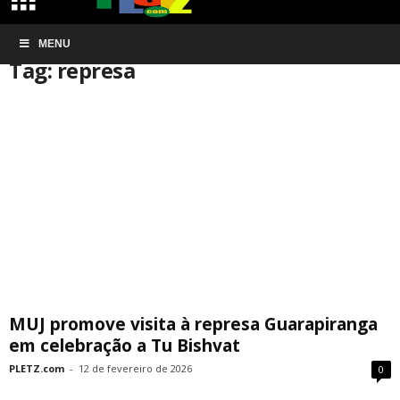
Início
MENU
Tags
Represa
Tag: represa
MUJ promove visita à represa Guarapiranga
em celebração a Tu Bishvat
PLETZ.com
-
12 de fevereiro de 2026
0